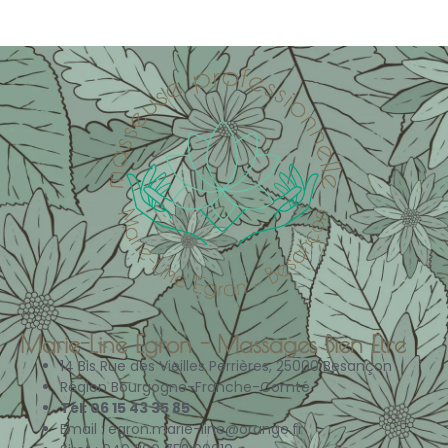
Marie-Line Egron - Massages Bien Etre
14 Bis Rue des Vieilles Perrières, 25000 Besançon
Région Bourgogne-Franche-Comté
Tél: 06 15 43 35 85
Email : egron.marie-line@orange.fr